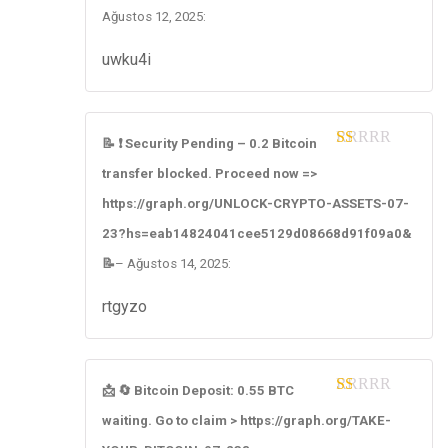
Ağustos 12, 2025
:
uwku4i
📝 ❗ Security Pending – 0.2 Bitcoin
1
transfer blocked. Proceed now =>
ou
t
https://graph.org/UNLOCK-CRYPTO-ASSETS-07-
of
5
23?hs=eab14824041cee5129d08668d91f09a0&
📝
–
Ağustos 14, 2025
:
rtgyzo
📩 🔄 Bitcoin Deposit: 0.55 BTC
1
waiting. Go to claim > https://graph.org/TAKE-
ou
t