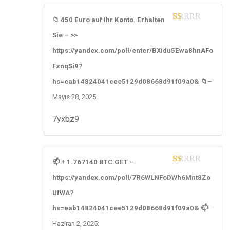
📁 450 Euro auf Ihr Konto. Erhalten
1
Sie – >>
ou
t
https://yandex.com/poll/enter/BXidu5Ewa8hnAFo
of
5
FznqSi9?
hs=eab14824041cee5129d08668d91f09a0& 📁
–
Mayıs 28, 2025
:
7yxbz9
📫 + 1.767140 BTC.GET –
1
https://yandex.com/poll/7R6WLNFoDWh6Mnt8Zo
ou
t
UfWA?
of
5
hs=eab14824041cee5129d08668d91f09a0& 📫
–
Haziran 2, 2025
: