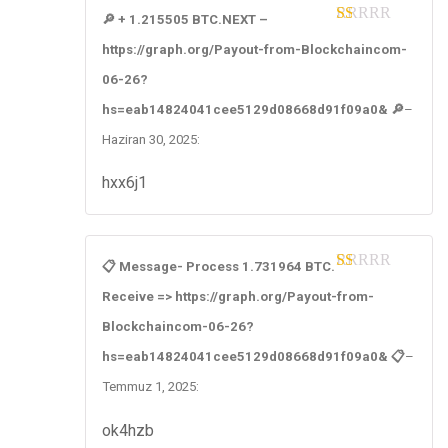
🔎 + 1.215505 BTC.NEXT –
1
https://graph.org/Payout-from-Blockchaincom-
ou
t
06-26?
of
5
hs=eab14824041cee5129d08668d91f09a0& 🔎
–
Haziran 30, 2025
:
hxx6j1
📋 Message- Process 1.731964 BTC.
1
Receive => https://graph.org/Payout-from-
ou
t
Blockchaincom-06-26?
of
5
hs=eab14824041cee5129d08668d91f09a0& 📋
–
Temmuz 1, 2025
:
ok4hzb