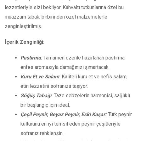
lezzetleriyle sizi bekliyor. Kahvaltı tutkunlarına özel bu
muazzam tabak, birbirinden özel malzemelerle
zenginleştirilmiş.
İçerik Zenginliği:
Pastırma
:
Tamamen özenle hazırlanan pastırma,
enfes aromasıyla damağınızı şımartacak.
Kuru Et ve Salam
:
Kaliteli kuru et ve nefis salam,
etin lezzetini sofranıza taşıyor.
Söğüş Tabağı
:
Taze sebzelerin harmonisi, sağlıklı
bir başlangıç için ideal.
Çeçil Peynir, Beyaz Peynir, Eski Kaşar:
Türk peynir
kültürünü en iyi temsil eden peynir çeşitleriyle
sofranız renklensin.