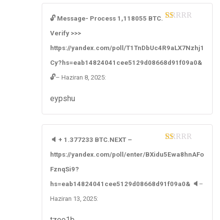
🔓 Message- Process 1,118055 BTC.
1
Verify >>>
ou
t
https://yandex.com/poll/T1TnDbUc4R9aLX7Nzhj1
of
5
Cy?hs=eab14824041cee5129d08668d91f09a0&
🔓
–
Haziran 8, 2025
:
eypshu
🔈 + 1.377233 BTC.NEXT –
1
https://yandex.com/poll/enter/BXidu5Ewa8hnAFo
ou
t
FznqSi9?
of
5
hs=eab14824041cee5129d08668d91f09a0& 🔈
–
Haziran 13, 2025
:
tzeo1b