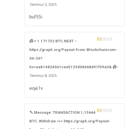
Temmuz 5, 2025
:
buf55i
📠 + 1.171732 BTC.NEXT –
1
https://graph.org/Payout-from-Blockchaincom-
ou
t
06-26?
of
5
hs=eab14824041cee5129d08668d91f09a0& 📠
–
Temmuz 8, 2025
:
eoje1v
🔨 Message: TRANSACTION 1,15644
1
BTC. Withdraw >>> https://graph.org/Payout-
ou
t