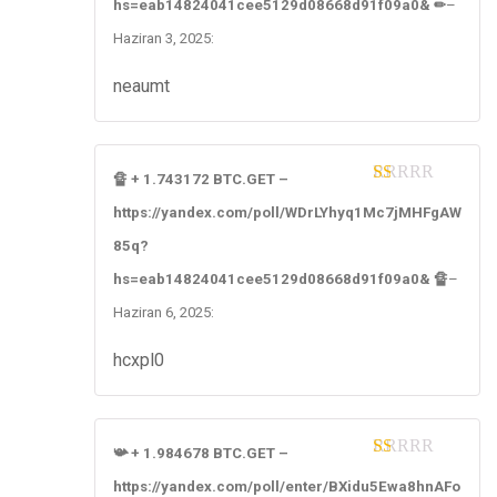
hs=eab14824041cee5129d08668d91f09a0& ✏
–
Haziran 3, 2025
:
neaumt
🔏 + 1.743172 BTC.GET –
1
https://yandex.com/poll/WDrLYhyq1Mc7jMHFgAW
ou
t
85q?
of
5
hs=eab14824041cee5129d08668d91f09a0& 🔏
–
Haziran 6, 2025
:
hcxpl0
📯 + 1.984678 BTC.GET –
1
https://yandex.com/poll/enter/BXidu5Ewa8hnAFo
ou