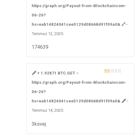
1
https://graph.org/Payout-from-Blockchaincom-
ou
t
06-26?
of
5
hs=eab14824041cee5129d08668d91f09a0& 🔗
–
Temmuz 12, 2025
:
174639
🖋 + 1.92871 BTC.GET –
1
https://graph.org/Payout-from-Blockchaincom-
ou
t
06-26?
of
5
hs=eab14824041cee5129d08668d91f09a0& 🖋
–
Temmuz 14, 2025
:
3ksvej