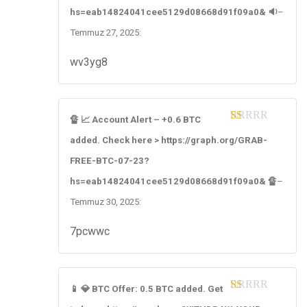
5
hs=eab14824041cee5129d08668d91f09a0& 🔉
–
Temmuz 27, 2025
:
wv3yg8
🔏 📈 Account Alert – +0.6 BTC
1
added. Check here > https://graph.org/GRAB-
ou
t
FREE-BTC-07-23?
of
5
hs=eab14824041cee5129d08668d91f09a0& 🔏
–
Temmuz 30, 2025
:
7pcwwc
📱 💎 BTC Offer: 0.5 BTC added. Get
1