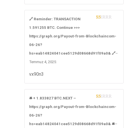
🔗 Reminder: TRANSACTION
1
1.591255 BTC. Continue >>>
ou
t
https://graph.org/Payout-from-Blockchaincom-
of
5
06-26?
hs=eab14824041cee5129d08668d91f09a0& 🔗
–
Temmuz 4, 2025
:
vx90n3
🛎 + 1.833827 BTC.NEXT –
1
https://graph.org/Payout-from-Blockchaincom-
ou
t
06-26?
of
5
hs=eab14824041cee5129d08668d91f09a0& 🛎
–