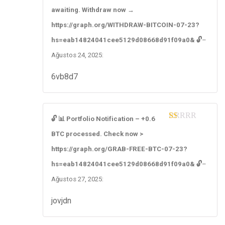
1
awaiting. Withdraw now →
ou
t
https://graph.org/WITHDRAW-BITCOIN-07-23?
of
5
hs=eab14824041cee5129d08668d91f09a0& 🔓
–
Ağustos 24, 2025
:
6vb8d7
🔓 📊 Portfolio Notification – +0.6
1
BTC processed. Check now >
ou
t
https://graph.org/GRAB-FREE-BTC-07-23?
of
5
hs=eab14824041cee5129d08668d91f09a0& 🔓
–
Ağustos 27, 2025
:
jovjdn