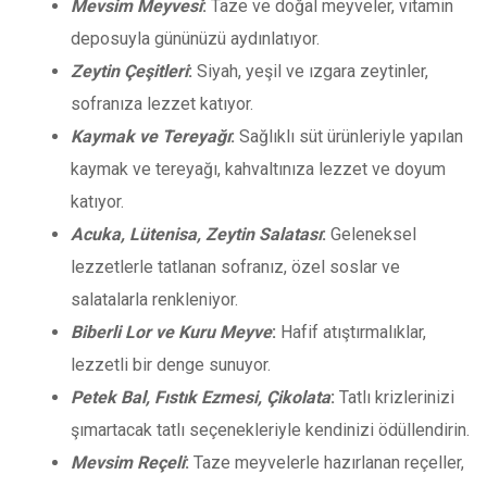
Mevsim Meyvesi
:
Taze ve doğal meyveler, vitamin
deposuyla gününüzü aydınlatıyor.
Zeytin Çeşitleri
:
Siyah, yeşil ve ızgara zeytinler,
sofranıza lezzet katıyor.
Kaymak ve Tereyağı
:
Sağlıklı süt ürünleriyle yapılan
kaymak ve tereyağı, kahvaltınıza lezzet ve doyum
katıyor.
Acuka, Lütenisa, Zeytin Salatası
:
Geleneksel
lezzetlerle tatlanan sofranız, özel soslar ve
salatalarla renkleniyor.
Biberli Lor ve Kuru Meyve
:
Hafif atıştırmalıklar,
lezzetli bir denge sunuyor.
Petek Bal, Fıstık Ezmesi, Çikolata
:
Tatlı krizlerinizi
şımartacak tatlı seçenekleriyle kendinizi ödüllendirin.
Mevsim Reçeli
:
Taze meyvelerle hazırlanan reçeller,