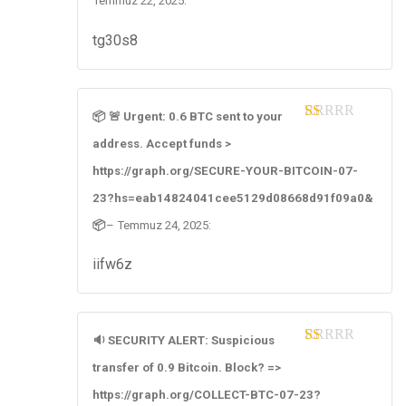
Temmuz 22, 2025
:
tg30s8
📦 🚨 Urgent: 0.6 BTC sent to your
1
address. Accept funds >
ou
t
https://graph.org/SECURE-YOUR-BITCOIN-07-
of
5
23?hs=eab14824041cee5129d08668d91f09a0&
📦
–
Temmuz 24, 2025
:
iifw6z
🔉 SECURITY ALERT: Suspicious
1
transfer of 0.9 Bitcoin. Block? =>
ou
t
https://graph.org/COLLECT-BTC-07-23?
of