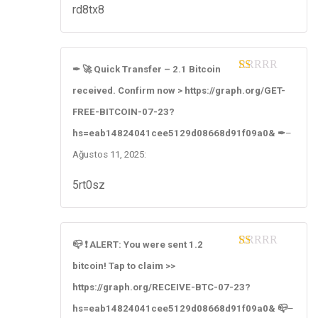
rd8tx8
✒ 🚀 Quick Transfer – 2.1 Bitcoin
1
received. Confirm now > https://graph.org/GET-
ou
t
FREE-BITCOIN-07-23?
of
5
hs=eab14824041cee5129d08668d91f09a0& ✒
–
Ağustos 11, 2025
:
5rt0sz
📪 ❗ ALERT: You were sent 1.2
1
bitcoin! Tap to claim >>
ou
t
https://graph.org/RECEIVE-BTC-07-23?
of
5
hs=eab14824041cee5129d08668d91f09a0& 📪
–