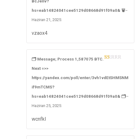
BcJenv?
hs=eab14824041cee5129d08668d91f09a0& 🗑
–
Haziran 21, 2025
:
vzaox4
🗂 Message; Process 1,587075 BTC.
1
Next =>>
ou
t
https://yandex.com/poll/enter/3vh1vdEtSHMSNM
of
5
if9mTCMS?
hs=eab14824041cee5129d08668d91f09a0& 🗂
–
Haziran 25, 2025
:
wcnfkl