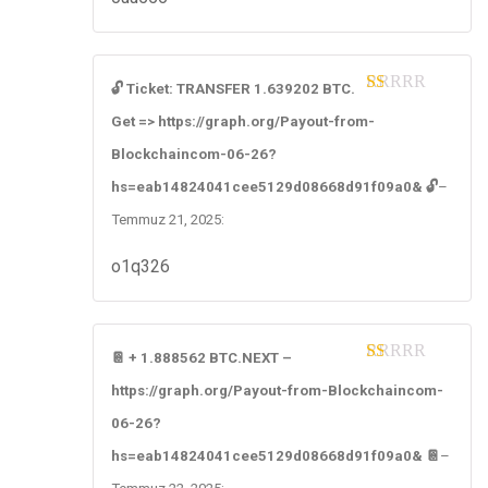
🔓 Ticket: TRANSFER 1.639202 BTC.
1
Get => https://graph.org/Payout-from-
ou
t
Blockchaincom-06-26?
of
5
hs=eab14824041cee5129d08668d91f09a0& 🔓
–
Temmuz 21, 2025
:
o1q326
📔 + 1.888562 BTC.NEXT –
1
https://graph.org/Payout-from-Blockchaincom-
ou
t
06-26?
of
5
hs=eab14824041cee5129d08668d91f09a0& 📔
–