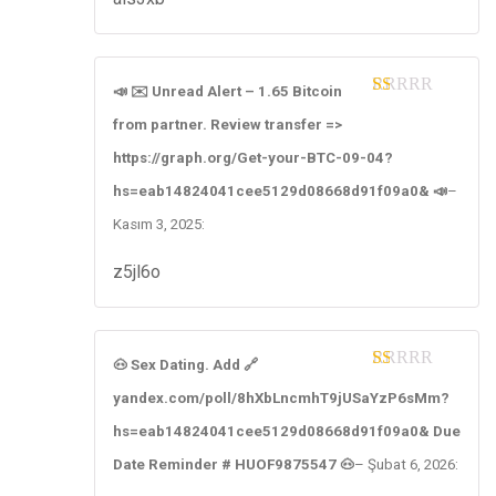
📣 ✉️ Unread Alert – 1.65 Bitcoin
1
from partner. Review transfer =>
ou
t
https://graph.org/Get-your-BTC-09-04?
of
5
hs=eab14824041cee5129d08668d91f09a0& 📣
–
Kasım 3, 2025
:
z5jl6o
🐽 Sex Dating. Add 🔗
1
yandex.com/poll/8hXbLncmhT9jUSaYzP6sMm?
ou
t
hs=eab14824041cee5129d08668d91f09a0& Due
of
5
Date Reminder # HUOF9875547 🐽
–
Şubat 6, 2026
: