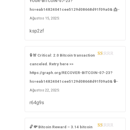
YOUR-BITCOIN-07-23?
of
5
hs=eab14824041cee5129d08668d91f09a0& 📩
–
Ağustos 15, 2025
:
ksp2zf
🔒 🚨 Critical: 2.0 Bitcoin transaction
1
canceled. Retry here >>
ou
t
https://graph.org/RECOVER-BITCOIN-07-23?
of
5
hs=eab14824041cee5129d08668d91f09a0& 🔒
–
Ağustos 22, 2025
:
r64g9s
🔓 💸 Bitcoin Reward – 3.14 bitcoin