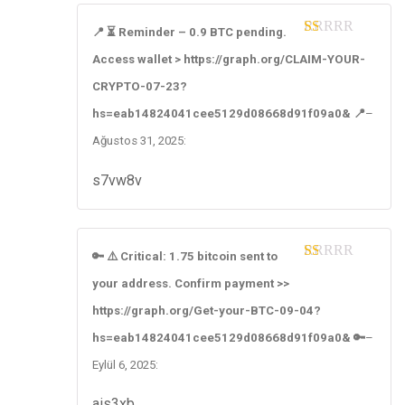
📍 ⏳ Reminder – 0.9 BTC pending.
1
Access wallet > https://graph.org/CLAIM-YOUR-
ou
t
CRYPTO-07-23?
of
5
hs=eab14824041cee5129d08668d91f09a0& 📍
–
Ağustos 31, 2025
:
s7vw8v
🔑 ⚠️ Critical: 1.75 bitcoin sent to
1
your address. Confirm payment >>
ou
t
https://graph.org/Get-your-BTC-09-04?
of
5
hs=eab14824041cee5129d08668d91f09a0& 🔑
–
Eylül 6, 2025
:
ais3xb