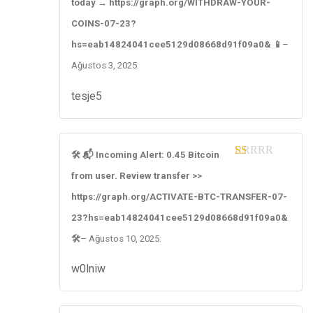
today → https://graph.org/WITHDRAW-YOUR-
ou
t
COINS-07-23?
of
5
hs=eab14824041cee5129d08668d91f09a0& 📱
–
Ağustos 3, 2025
:
tesje5
🛠 📬 Incoming Alert: 0.45 Bitcoin
1
from user. Review transfer >>
ou
t
https://graph.org/ACTIVATE-BTC-TRANSFER-07-
of
5
23?hs=eab14824041cee5129d08668d91f09a0&
🛠
–
Ağustos 10, 2025
:
w0lniw