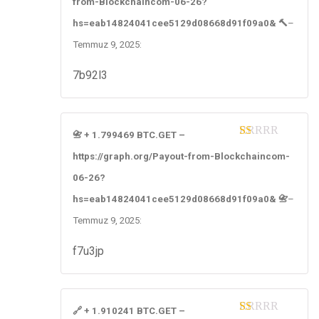
from-Blockchaincom-06-26?
of
5
hs=eab14824041cee5129d08668d91f09a0& 🔨
–
Temmuz 9, 2025
:
7b92l3
📇 + 1.799469 BTC.GET –
1
https://graph.org/Payout-from-Blockchaincom-
ou
t
06-26?
of
5
hs=eab14824041cee5129d08668d91f09a0& 📇
–
Temmuz 9, 2025
:
f7u3jp
🔗 + 1.910241 BTC.GET –