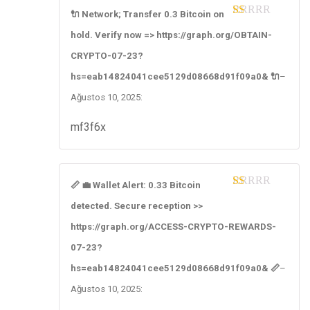
🔌 Network; Transfer 0.3 Bitcoin on
1
hold. Verify now => https://graph.org/OBTAIN-
ou
t
CRYPTO-07-23?
of
5
hs=eab14824041cee5129d08668d91f09a0& 🔌
–
Ağustos 10, 2025
:
mf3f6x
📏 💼 Wallet Alert: 0.33 Bitcoin
1
detected. Secure reception >>
ou
t
https://graph.org/ACCESS-CRYPTO-REWARDS-
of
5
07-23?
hs=eab14824041cee5129d08668d91f09a0& 📏
–
Ağustos 10, 2025
: