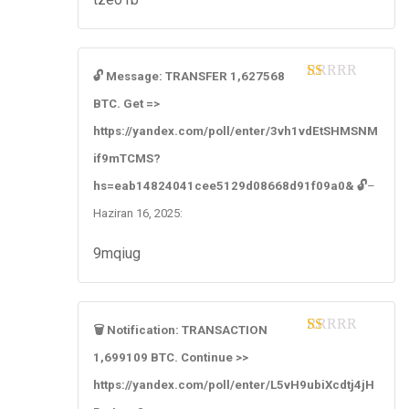
🔓 Message: TRANSFER 1,627568
1
BTC. Get =>
ou
t
https://yandex.com/poll/enter/3vh1vdEtSHMSNM
of
5
if9mTCMS?
hs=eab14824041cee5129d08668d91f09a0& 🔓
–
Haziran 16, 2025
:
9mqiug
🗑 Notification: TRANSACTION
1
1,699109 BTC. Continue >>
ou
t
https://yandex.com/poll/enter/L5vH9ubiXcdtj4jH
of
5