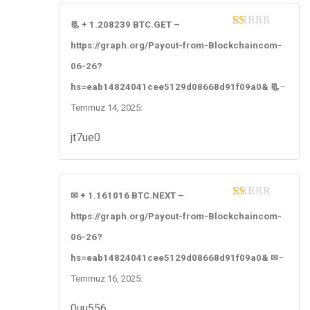
📃 + 1.208239 BTC.GET –
1
https://graph.org/Payout-from-Blockchaincom-
ou
t
06-26?
of
5
hs=eab14824041cee5129d08668d91f09a0& 📃
–
Temmuz 14, 2025
:
jt7ue0
✉ + 1.161016 BTC.NEXT –
1
https://graph.org/Payout-from-Blockchaincom-
ou
t
06-26?
of
5
hs=eab14824041cee5129d08668d91f09a0& ✉
–
Temmuz 16, 2025
:
0uu556