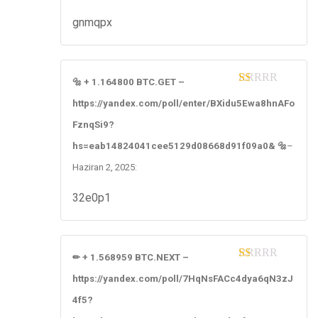
gnmqpx
🔩 + 1.164800 BTC.GET –
1
https://yandex.com/poll/enter/BXidu5Ewa8hnAFo
ou
t
FznqSi9?
of
5
hs=eab14824041cee5129d08668d91f09a0& 🔩
–
Haziran 2, 2025
:
32e0p1
✏ + 1.568959 BTC.NEXT –
1
https://yandex.com/poll/7HqNsFACc4dya6qN3zJ
ou
t
4f5?
of
5