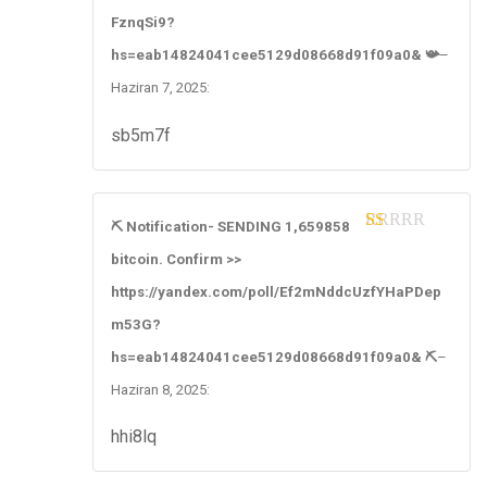
t
FznqSi9?
of
5
hs=eab14824041cee5129d08668d91f09a0& 📯
–
Haziran 7, 2025
:
sb5m7f
⛏ Notification- SENDING 1,659858
1
bitcoin. Confirm >>
ou
t
https://yandex.com/poll/Ef2mNddcUzfYHaPDep
of
5
m53G?
hs=eab14824041cee5129d08668d91f09a0& ⛏
–
Haziran 8, 2025
:
hhi8lq