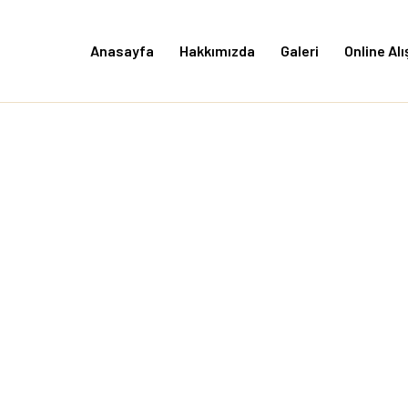
Skip
to
Anasayfa
Hakkımızda
Galeri
Online Alı
content