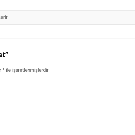
erir
st”
ar
*
ile işaretlenmişlerdir