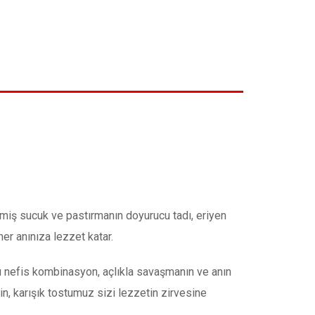
enmiş sucuk ve pastırmanın doyurucu tadı, eriyen
her anınıza lezzet katar.
bu nefis kombinasyon, açlıkla savaşmanın ve anın
din, karışık tostumuz sizi lezzetin zirvesine