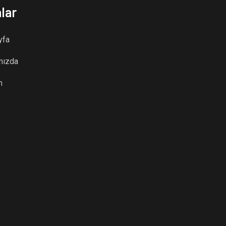
lar
yfa
mızda
m