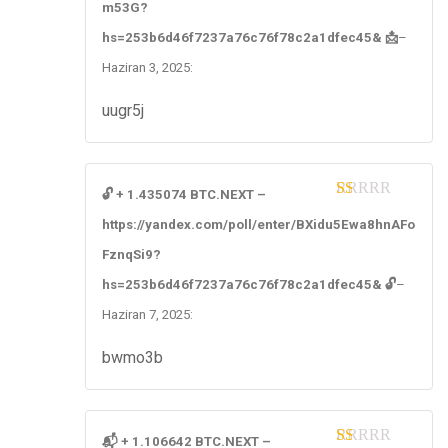
m53G?
hs=253b6d46f7237a76c76f78c2a1dfec45& 📩
–
Haziran 3, 2025
:
uugr5j
🔓 + 1.435074 BTC.NEXT –
1
https://yandex.com/poll/enter/BXidu5Ewa8hnAFo
ou
t
FznqSi9?
of
5
hs=253b6d46f7237a76c76f78c2a1dfec45& 🔓
–
Haziran 7, 2025
:
bwmo3b
📬 + 1.106642 BTC.NEXT –