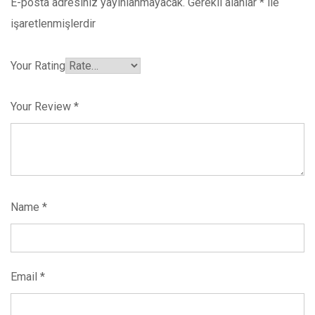
E-posta adresiniz yayınlanmayacak.
Gerekli alanlar
*
ile
işaretlenmişlerdir
Your Rating
Your Review
*
Name
*
Email
*