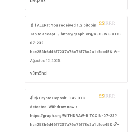
b9q28x
📓 ❗ ALERT: You received 1.2 bitcoin!
1
Tap to accept → https://graph.org/RECEIVE-BTC-
ou
t
07-23?
of
5
hs=253b6d46f7237a76c76f78c2a1dfec45& 📓
–
Ağustos 12, 2025
:
v3m5hd
🔓 💲 Crypto Deposit: 0.42 BTC
1
detected. Withdraw now >
ou
t
https://graph.org/WITHDRAW-BITCOIN-07-23?
of
5
hs=253b6d46f7237a76c76f78c2a1dfec45& 🔓
–