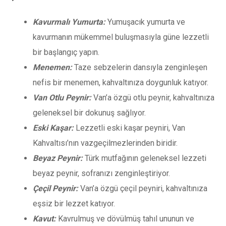
Kavurmalı Yumurta:
Yumuşacık yumurta ve
kavurmanın mükemmel buluşmasıyla güne lezzetli
bir başlangıç yapın.
Menemen:
Taze sebzelerin dansıyla zenginleşen
nefis bir menemen, kahvaltınıza doygunluk katıyor.
Van Otlu Peynir:
Van’a özgü otlu peynir, kahvaltınıza
geleneksel bir dokunuş sağlıyor.
Eski Kaşar:
Lezzetli eski kaşar peyniri, Van
Kahvaltısı’nın vazgeçilmezlerinden biridir.
Beyaz Peynir:
Türk mutfağının geleneksel lezzeti
beyaz peynir, sofranızı zenginleştiriyor.
Çeçil Peynir:
Van’a özgü çeçil peyniri, kahvaltınıza
eşsiz bir lezzet katıyor.
Kavut:
Kavrulmuş ve dövülmüş tahıl ununun ve