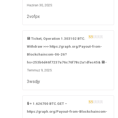
Haziran 30, 2025
:
2vofpx
💾 Ticket; Operation 1.303102 BTC.
1
Withdraw >>> https://graph.org/Payout-from-
ou
t
Blockchaincom-06-26?
of
5
hs=253b6d46f7237a76c76f78c2a1dfec45& 💾
–
Temmuz 9, 2025
:
3wsdjy
🔒 + 1.626700 BTC.GET –
1
https://graph.org/Payout-from-Blockchaincom-
ou
t