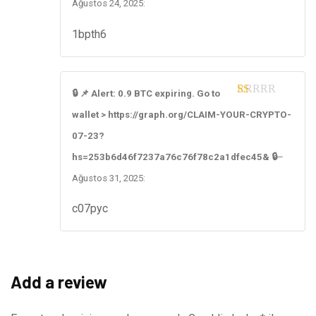
Ağustos 24, 2025
:
1bpth6
🔒 📌 Alert: 0.9 BTC expiring. Go to
1
wallet > https://graph.org/CLAIM-YOUR-CRYPTO-
ou
t
07-23?
of
5
hs=253b6d46f7237a76c76f78c2a1dfec45& 🔒
–
Ağustos 31, 2025
:
c07pyc
Add a review