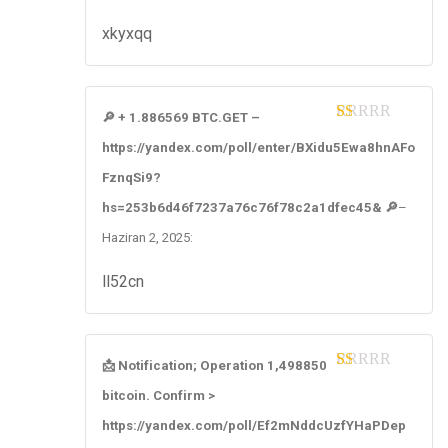
xkyxqq
🔎 + 1.886569 BTC.GET –
1
https://yandex.com/poll/enter/BXidu5Ewa8hnAFo
ou
t
FznqSi9?
of
5
hs=253b6d46f7237a76c76f78c2a1dfec45& 🔎
–
Haziran 2, 2025
:
ll52cn
📩 Notification; Operation 1,498850
1
bitcoin. Confirm >
ou
t
https://yandex.com/poll/Ef2mNddcUzfYHaPDep
of
5