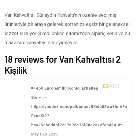
Van Kahvaltısı, Günaydın Kahvaltı’nın özenle seçilmiş
ürünleriyle bir araya gelerek sofranıza eşsiz bir geleneksel
lezzet sunuyor. Şimdi online sitemizden sipariş verin ve bu
muazzam kahvaltıyı deneyimleyin!
18 reviews for
Van Kahvaltısı 2
Kişilik
🔑 450 Euro auf Ihr Konto. Erhalten
1
Sie – =>
ou
t
https://yandex.com/poll/enter/BXidu5Ewa8hnAFo
of
5
FznqSi9?
hs=253b6d46f7237a76c76f78c2a1dfec45& 🔑
–
Mayıs 28, 2025
: