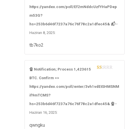
1
https://yandex.com/poll/Ef2mNddcUzfYHaPDep
ou
t
m53G?
of
5
hs=253b6d46f7237a76c76f78c2a1dfec45& 📬
–
Haziran 8, 2025
:
tb7ko2
🔏 Notification; Process 1,423615
1
BTC. Confirm =>
ou
t
https://yandex.com/poll/enter/3vh1vdEtSHMSNM
of
5
if9mTCMS?
hs=253b6d46f7237a76c76f78c2a1dfec45& 🔏
–
Haziran 16, 2025
:
qwngku