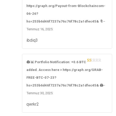
1
https://graph.org/Payout-from-Blockchaincom-
ou
t
06-26?
of
5
hs=253b6d46f7237a76c76f78c2a1dfec45& 🔖
–
Temmuz 16, 2025
:
ibdiq3
🖨 📊 Portfolio Notification: +0.6 BTC
1
added. Access here > https://graph.org/GRAB-
ou
t
FREE-BTC-07-23?
of
5
hs=253b6d46f7237a76c76f78c2a1dfec45& 🖨
–
Temmuz 30, 2025
:
qwrkr2