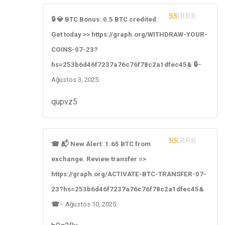
🔒 💎 BTC Bonus: 0.5 BTC credited.
1
Get today >> https://graph.org/WITHDRAW-YOUR-
ou
t
COINS-07-23?
of
5
hs=253b6d46f7237a76c76f78c2a1dfec45& 🔒
–
Ağustos 3, 2025
:
qupvz5
☎ 📬 New Alert: 1.65 BTC from
1
exchange. Review transfer =>
ou
t
https://graph.org/ACTIVATE-BTC-TRANSFER-07-
of
5
23?hs=253b6d46f7237a76c76f78c2a1dfec45&
☎
–
Ağustos 10, 2025
: