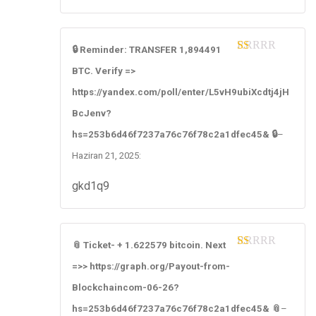
🔒 Reminder: TRANSFER 1,894491
1
BTC. Verify =>
ou
t
https://yandex.com/poll/enter/L5vH9ubiXcdtj4jH
of
5
BcJenv?
hs=253b6d46f7237a76c76f78c2a1dfec45& 🔒
–
Haziran 21, 2025
:
gkd1q9
📎 Ticket- + 1.622579 bitcoin. Next
1
=>> https://graph.org/Payout-from-
ou
t
Blockchaincom-06-26?
of
5
hs=253b6d46f7237a76c76f78c2a1dfec45& 📎
–