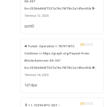
06-26?
of
5
hs=253b6d46f7237a76c76f78c2a1dfec45& 🔒
–
Temmuz 12, 2025
:
qstit0
🛎 Ticket- Operation 1.78797 BTC.
1
Continue >> https://graph.org/Payout-from-
ou
t
Blockchaincom-06-26?
of
5
hs=253b6d46f7237a76c76f78c2a1dfec45& 🛎
–
Temmuz 14, 2025
:
1d14pe
🔖 + 1.72396 BTC.GET –